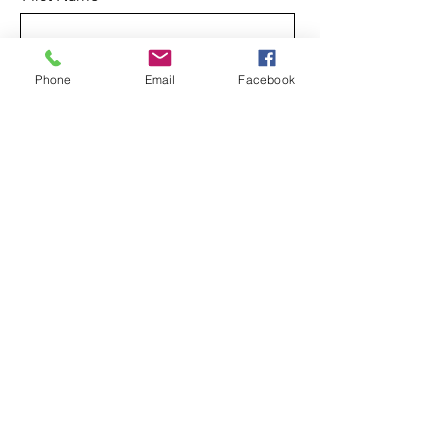
Phone
Email
Facebook
Last Name
Email
Message
Send