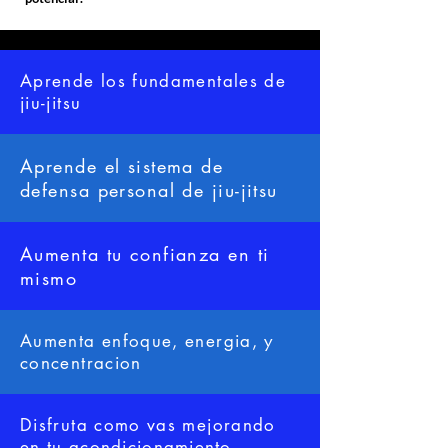
Aprende los fundamentales de
jiu-jitsu
Aprende el sistema de
defensa personal de jiu-jitsu
Aumenta tu confianza en ti
mismo
Aumenta enfoque, energia, y
concentracion
Disfruta como vas mejorando
en tu
acondicionamiento